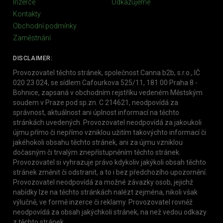
Inzerce
Odkazujeme
Kontakty
Obchodní podmínky
Zaměstnání
DISCLAIMER:
Provozovatel těchto stránek, společnost Canna b2b, s.r.o., IČ
020 23 024, se sídlem Cafourkova 525/11, 181 00 Praha 8 -
Bohnice, zapsaná v obchodním rejstříku vedeném Městským
soudem v Praze pod sp.zn. C 214621, neodpovídá za
správnost, aktuálnost ani úplnost informací na těchto
stránkách uvedených. Provozovatel neodpovídá za jakoukoli
újmu přímo či nepřímo vzniklou užitím takovýchto informací či
jakéhokoli obsahu těchto stránek, ani za újmu vzniklou
dočasným či trvalým znepřístupněním těchto stránek.
Provozovatel si vyhrazuje právo kdykoliv jakýkoli obsah těchto
stránek změnit či odstranit, a to i bez předchozího upozornění.
Provozovatel neodpovídá za možné závazky osob, jejichž
nabídky lze na těchto stránkách nalézt zejména, nikoli však
výlučně, ve formě inzerce či reklamy. Provozovatel rovněž
neodpovídá za obsah jakýchkoli stránek, na než vedou odkazy
z těchto stránek.