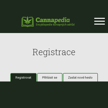
Přejít k hlavnímu obsahu
Registrace
Registrovat
(aktivní záložka)
Přihlásit se
Zaslat nové heslo
Hlavní záložky