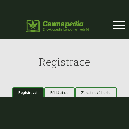
Přejít k hlavnímu obsahu
Registrace
Registrovat
(aktivní záložka)
Přihlásit se
Zaslat nové heslo
Hlavní záložky