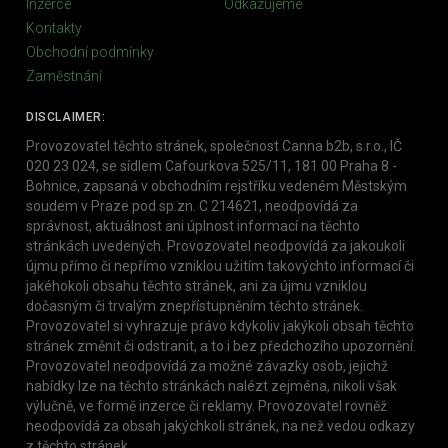
Inzerce
Odkazujeme
Kontakty
Obchodní podmínky
Zaměstnání
DISCLAIMER:
Provozovatel těchto stránek, společnost Canna b2b, s.r.o., IČ
020 23 024, se sídlem Cafourkova 525/11, 181 00 Praha 8 -
Bohnice, zapsaná v obchodním rejstříku vedeném Městským
soudem v Praze pod sp.zn. C 214621, neodpovídá za
správnost, aktuálnost ani úplnost informací na těchto
stránkách uvedených. Provozovatel neodpovídá za jakoukoli
újmu přímo či nepřímo vzniklou užitím takovýchto informací či
jakéhokoli obsahu těchto stránek, ani za újmu vzniklou
dočasným či trvalým znepřístupněním těchto stránek.
Provozovatel si vyhrazuje právo kdykoliv jakýkoli obsah těchto
stránek změnit či odstranit, a to i bez předchozího upozornění.
Provozovatel neodpovídá za možné závazky osob, jejichž
nabídky lze na těchto stránkách nalézt zejména, nikoli však
výlučně, ve formě inzerce či reklamy. Provozovatel rovněž
neodpovídá za obsah jakýchkoli stránek, na než vedou odkazy
z těchto stránek.