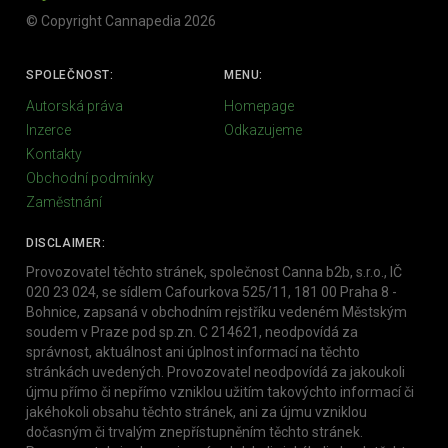
© Copyright Cannapedia 2026
SPOLEČNOST:
MENU:
Autorská práva
Homepage
Inzerce
Odkazujeme
Kontakty
Obchodní podmínky
Zaměstnání
DISCLAIMER:
Provozovatel těchto stránek, společnost Canna b2b, s.r.o., IČ
020 23 024, se sídlem Cafourkova 525/11, 181 00 Praha 8 -
Bohnice, zapsaná v obchodním rejstříku vedeném Městským
soudem v Praze pod sp.zn. C 214621, neodpovídá za
správnost, aktuálnost ani úplnost informací na těchto
stránkách uvedených. Provozovatel neodpovídá za jakoukoli
újmu přímo či nepřímo vzniklou užitím takovýchto informací či
jakéhokoli obsahu těchto stránek, ani za újmu vzniklou
dočasným či trvalým znepřístupněním těchto stránek.