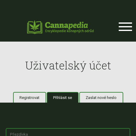
Přejít k hlavnímu obsahu
Uživatelský účet
Registrovat
Přihlásit se
(aktivní záložka)
Zaslat nové heslo
Hlavní záložky