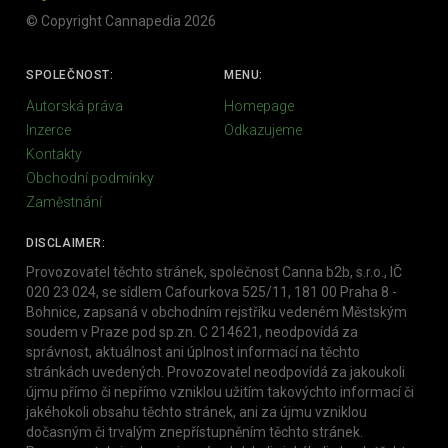
© Copyright Cannapedia 2026
SPOLEČNOST:
MENU:
Autorská práva
Homepage
Inzerce
Odkazujeme
Kontakty
Obchodní podmínky
Zaměstnání
DISCLAIMER:
Provozovatel těchto stránek, společnost Canna b2b, s.r.o., IČ
020 23 024, se sídlem Cafourkova 525/11, 181 00 Praha 8 -
Bohnice, zapsaná v obchodním rejstříku vedeném Městským
soudem v Praze pod sp.zn. C 214621, neodpovídá za
správnost, aktuálnost ani úplnost informací na těchto
stránkách uvedených. Provozovatel neodpovídá za jakoukoli
újmu přímo či nepřímo vzniklou užitím takovýchto informací či
jakéhokoli obsahu těchto stránek, ani za újmu vzniklou
dočasným či trvalým znepřístupněním těchto stránek.