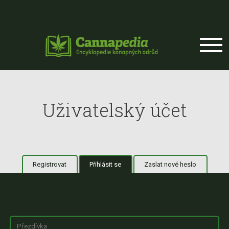
Přejít k hlavnímu obsahu
Uživatelský účet
Registrovat
Přihlásit se
(aktivní záložka)
Zaslat nové heslo
Hlavní záložky