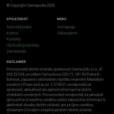
© Copyright Cannapedia 2026
SPOLEČNOST:
MENU:
Autorská práva
Homepage
Inzerce
Odkazujeme
Kontakty
Obchodní podmínky
Zaměstnání
DISCLAIMER:
Provozovatel těchto stránek, společnost Canna b2b, s.r.o., IČ
020 23 024, se sídlem Cafourkova 525/11, 181 00 Praha 8 -
Bohnice, zapsaná v obchodním rejstříku vedeném Městským
soudem v Praze pod sp.zn. C 214621, neodpovídá za
správnost, aktuálnost ani úplnost informací na těchto
stránkách uvedených. Provozovatel neodpovídá za jakoukoli
újmu přímo či nepřímo vzniklou užitím takovýchto informací či
jakéhokoli obsahu těchto stránek, ani za újmu vzniklou
dočasným či trvalým znepřístupněním těchto stránek.