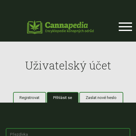
Přejít k hlavnímu obsahu
Uživatelský účet
Registrovat
Přihlásit se
(aktivní záložka)
Zaslat nové heslo
Hlavní záložky